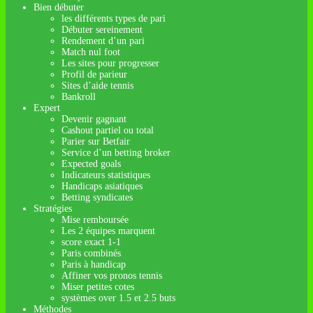
Bien débuter
les différents types de pari
Débuter sereinement
Rendement d’un pari
Match nul foot
Les sites pour progresser
Profil de parieur
Sites d’aide tennis
Bankroll
Expert
Devenir gagnant
Cashout partiel ou total
Parier sur Betfair
Service d’un betting broker
Expected goals
Indicateurs statistiques
Handicaps asiatiques
Betting syndicates
Stratégies
Mise remboursée
Les 2 équipes marquent
score exact 1-1
Paris combinés
Paris à handicap
Affiner vos pronos tennis
Miser petites cotes
systèmes over 1.5 et 2.5 buts
Méthodes