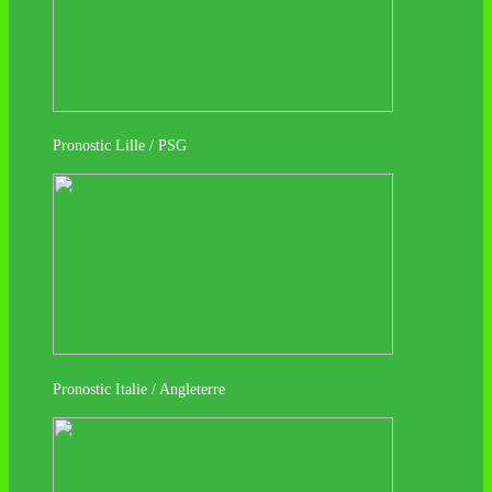
Pronostic Lille / PSG
Pronostic Italie / Angleterre