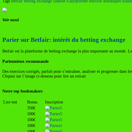
Tags
Betfair
betting exchange
cashout
Easysportbet
élection
statistiques
tradi
Voir aussi
Parier sur Betfair: intérêt du betting exchange
Betfair est la plateforme de betting exchange la plus importante au monde. Le
Pariezmieux recommande
Des exercices corrigés, parfait pour s’entraîner, analyser et progresser dans les
Cliquez sur l’image ci-dessous pour lire un extrait
Notre top bookmakers
Lire test
Bonus
Inscription
350€
100€
100€
100€
100€