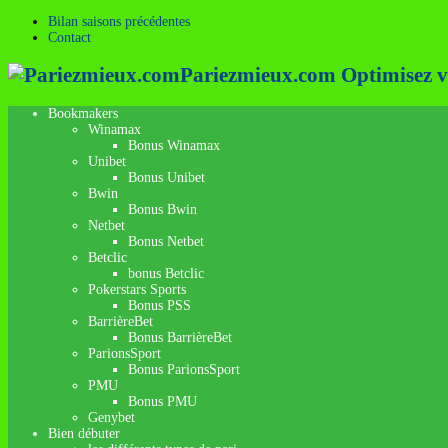
Bilan saisons précédentes
Contact
Pariezmieux.com Optimisez vo
Bookmakers
Winamax
Bonus Winamax
Unibet
Bonus Unibet
Bwin
Bonus Bwin
Netbet
Bonus Netbet
Betclic
bonus Betclic
Pokerstars Sports
Bonus PSS
BarrièreBet
Bonus BarrièreBet
ParionsSport
Bonus ParionsSport
PMU
Bonus PMU
Genybet
Bien débuter