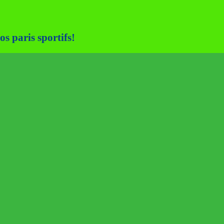
s paris sportifs!