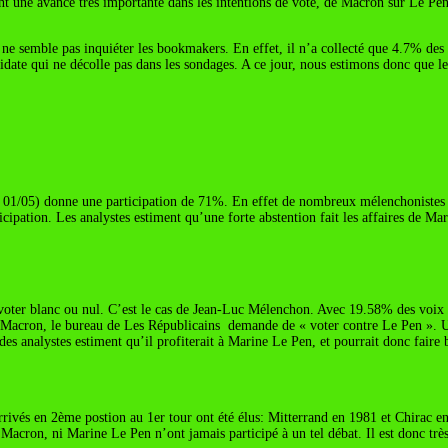
nt une avance très importante dans les intentions de vote, de Macron sur Le P
 semble pas inquiéter les bookmakers. En effet, il n’a collecté que 4.7% des s
ate qui ne décolle pas dans les sondages. A ce jour, nous estimons donc que les c
01/05) donne une participation de 71%. En effet de nombreux mélenchonistes et 
icipation. Les analystes estiment qu’une forte abstention fait les affaires de Ma
voter blanc ou nul. C’est le cas de Jean-Luc Mélenchon. Avec 19.58% des voix au 
ter Macron, le bureau de Les Républicains demande de « voter contre Le Pen ». 
es analystes estiment qu’il profiterait à Marine Le Pen, et pourrait donc faire b
arrivés en 2ème postion au 1er tour ont été élus: Mitterrand en 1981 et Chirac e
cron, ni Marine Le Pen n’ont jamais participé à un tel débat. Il est donc très d