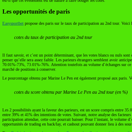
est-il que cet événement est de nature à faire bouger les cotes.
Les opportunités de paris
Easysportbet
propose des paris sur le taux de participation au 2nd tour. Voici l
cotes du taux de participation au 2nd tour
Il faut savoir, et c’est un point déterminant, que les votes blancs ou nuls so
penser qu’elle sera assez faible. Les parieurs étrangers semblent avoir anticip
70.01%-73%, 73.01%-76%. Attention toutefois au volume d’échanges sur ce ma
marché de positions à conserver.
Le pourcentage obtenu par Marine Le Pen est également proposé aux paris. Voi
cotes du score obtenu par Marine Le Pen au 2nd tour (en %)
Les 2 possibilités ayant la faveur des parieurs, est un score compris entre 3
entre 39% et 41% des intentions de votes. Suivant, notre analyse des facteurs 
participation attendue, cette cote pourrait baisser. Pour l’instant, le volume 
opportunités de trading en back/lay, et cashout pouvant donner lieu à des sour