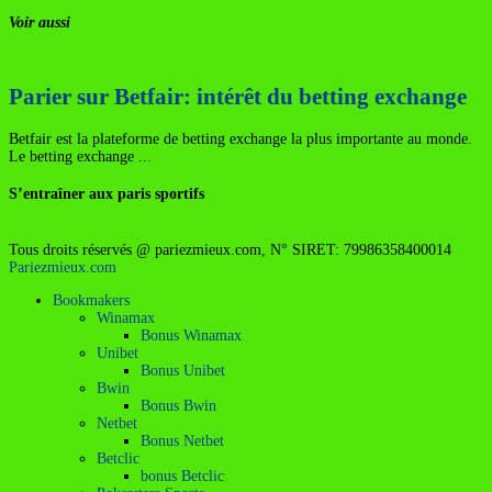
Voir aussi
Parier sur Betfair: intérêt du betting exchange
Betfair est la plateforme de betting exchange la plus importante au monde.
Le betting exchange ...
S’entraîner aux paris sportifs
Tous droits réservés @ pariezmieux.com, N° SIRET: 79986358400014
Pariezmieux.com
Bookmakers
Winamax
Bonus Winamax
Unibet
Bonus Unibet
Bwin
Bonus Bwin
Netbet
Bonus Netbet
Betclic
bonus Betclic