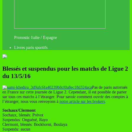
Pronostic Italie / Espagne
Livres paris sportifs
Blessés et suspendus pour les matchs de Ligue 2
du 13/5/16
Pas de paris autorisés
en France sur cette journée de Ligue 2. Cependant, il est possible de parier
sur tous ces matchs à l’étranger. Pour savoir comment ouvrir des comptes à
l’étranger, nous vous renvoyons à
notre article sur les brokers
.
Sochaux/Clermont
Sochaux, blessés: Prévot
Suspendus: Onguéné, Rayo
Clermont, blessés: Bockhorni, Boulaya
Suspendu: aucun