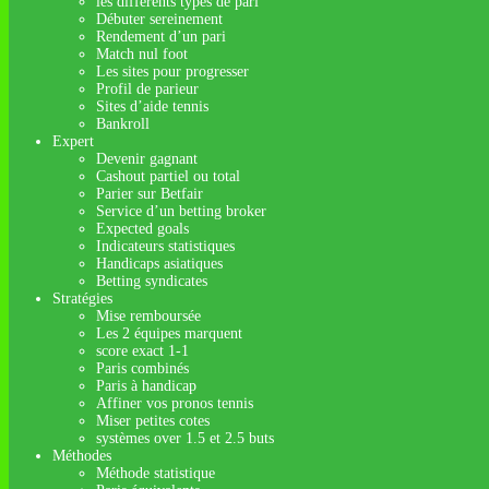
les différents types de pari
Débuter sereinement
Rendement d’un pari
Match nul foot
Les sites pour progresser
Profil de parieur
Sites d’aide tennis
Bankroll
Expert
Devenir gagnant
Cashout partiel ou total
Parier sur Betfair
Service d’un betting broker
Expected goals
Indicateurs statistiques
Handicaps asiatiques
Betting syndicates
Stratégies
Mise remboursée
Les 2 équipes marquent
score exact 1-1
Paris combinés
Paris à handicap
Affiner vos pronos tennis
Miser petites cotes
systèmes over 1.5 et 2.5 buts
Méthodes
Méthode statistique