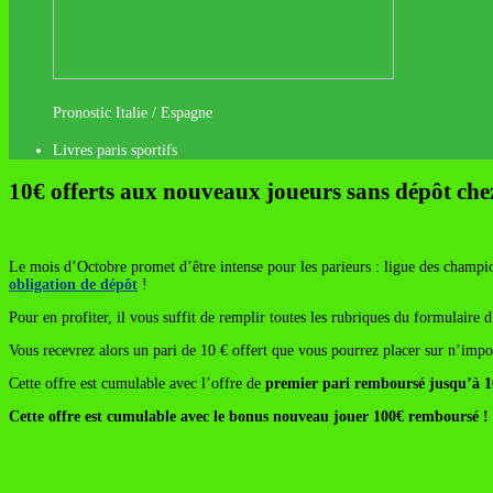
Pronostic Italie / Espagne
Livres paris sportifs
10€ offerts aux nouveaux joueurs sans dépôt ch
Le mois d’Octobre promet d’être intense pour les parieurs : ligue des champ
obligation de dépôt
!
Pour en profiter, il vous suffit de remplir toutes les rubriques du formulaire 
Vous recevrez alors un pari de 10 € offert que vous pourrez placer sur n’impor
Cette offre est cumulable avec l’offre de
premier pari remboursé jusqu’à 1
Cette offre est cumulable avec le bonus nouveau jouer 100€ remboursé !