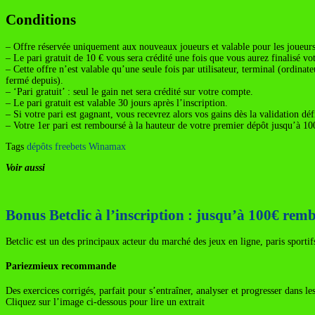
Conditions
–
Offre réservée uniquement aux nouveaux joueurs et valable pour les joueurs
– Le pari gratuit de 10 € vous sera crédité une fois que vous aurez finalisé vo
– Cette offre n’est valable qu’une seule fois par utilisateur, terminal (ordin
fermé depuis).
– ‘Pari gratuit’ : seul le gain net sera crédité sur votre compte.
– Le pari gratuit est valable 30 jours après l’inscription.
– Si votre pari est gagnant, vous recevrez alors vos gains dès la validation d
– Votre 1er pari est remboursé à la hauteur de votre premier dépôt jusqu’à 10
Tags
dépôts
freebets
Winamax
Voir aussi
Bonus Betclic à l’inscription : jusqu’à 100€ rem
Betclic est un des principaux acteur du marché des jeux en ligne, paris sportifs
Pariezmieux recommande
Des exercices corrigés, parfait pour s’entraîner, analyser et progresser dans les
Cliquez sur l’image ci-dessous pour lire un extrait