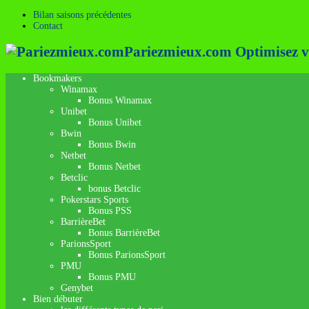
Bilan saisons précédentes
Contact
Pariezmieux.com Optimisez vo
Bookmakers
Winamax
Bonus Winamax
Unibet
Bonus Unibet
Bwin
Bonus Bwin
Netbet
Bonus Netbet
Betclic
bonus Betclic
Pokerstars Sports
Bonus PSS
BarrièreBet
Bonus BarrièreBet
ParionsSport
Bonus ParionsSport
PMU
Bonus PMU
Genybet
Bien débuter